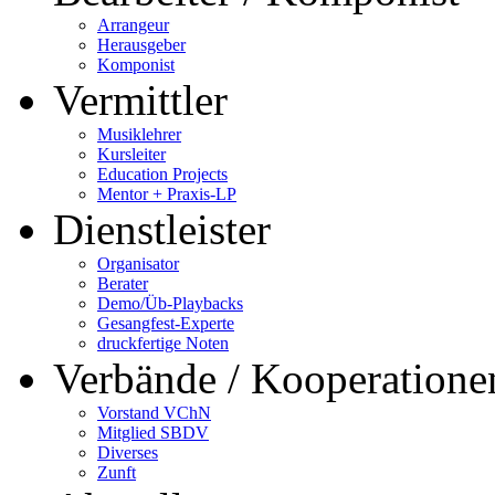
Arrangeur
Herausgeber
Komponist
Vermittler
Musiklehrer
Kursleiter
Education Projects
Mentor + Praxis-LP
Dienstleister
Organisator
Berater
Demo/Üb-Playbacks
Gesangfest-Experte
druckfertige Noten
Verbände / Kooperatione
Vorstand VChN
Mitglied SBDV
Diverses
Zunft