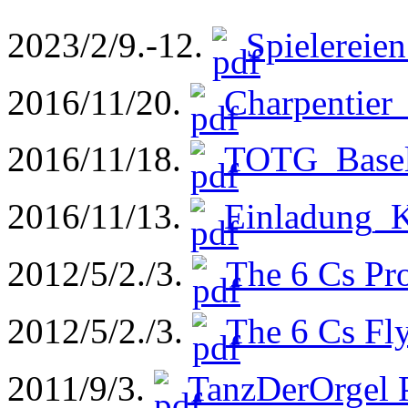
2023/2/9.-12.
Spielereien
2016/11/20.
Charpentier
2016/11/18.
TOTG_Basel
2016/11/13.
Einladung_K
2012/5/2./3.
The 6 Cs P
2012/5/2./3.
The 6 Cs Fl
2011/9/3.
TanzDerOrgel P