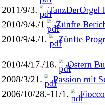
2011/9/3.
TanzDerOrgel 
2010/9/4./1
Zünfte Beric
2010/9/4./1.
Zünfte Progr
2010/4/17./18.
Ostern B
2008/3/21.
Passion mit S
2006/10/28.-11/1.
Fiocco