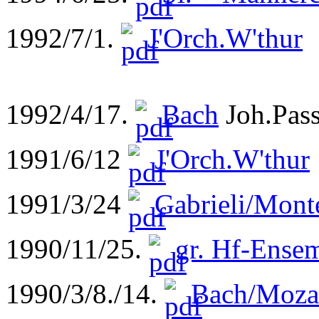
1992/7/1.
J'Orch.W'thur
1992/4/17.
Bach
Joh.Pas
1991/6/12
J'Orch.W'thur
1991/3/24
Gabrieli/Mont
1990/11/25.
gr. Hf-Ense
1990/3/8./14.
Bach/Moza