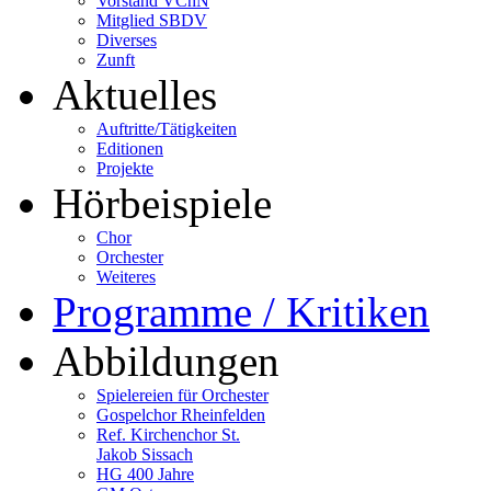
Vorstand VChN
Mitglied SBDV
Diverses
Zunft
Aktuelles
Auftritte/Tätigkeiten
Editionen
Projekte
Hörbeispiele
Chor
Orchester
Weiteres
Programme / Kritiken
Abbildungen
Spielereien für Orchester
Gospelchor Rheinfelden
Ref. Kirchenchor St.
Jakob Sissach
HG 400 Jahre