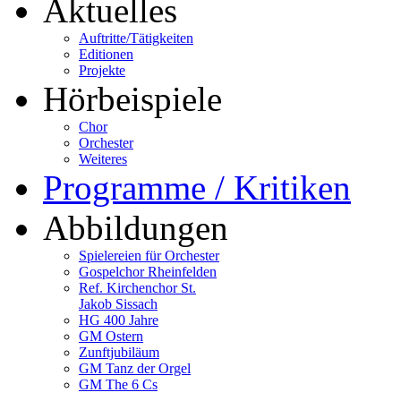
Aktuelles
Auftritte/Tätigkeiten
Editionen
Projekte
Hörbeispiele
Chor
Orchester
Weiteres
Programme / Kritiken
Abbildungen
Spielereien für Orchester
Gospelchor Rheinfelden
Ref. Kirchenchor St.
Jakob Sissach
HG 400 Jahre
GM Ostern
Zunftjubiläum
GM Tanz der Orgel
GM The 6 Cs