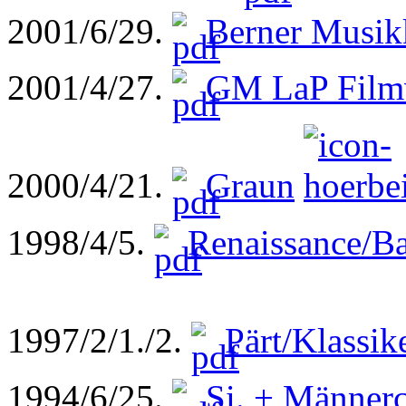
2001/6/29.
Berner Musik
2001/4/27.
GM LaP Film
2000/4/21.
Graun
1998/4/5.
Renaissance/B
1997/2/1./2.
Pärt/Klassik
1994/6/25.
Si. + Männerc