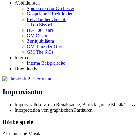
Abbildungen
Spielereien für Orchester
Gospelchor Rheinfelden
Ref. Kirchenchor St.
Jakob Sissach
HG 400 Jahre
GM Ostern
Zunftjubiläum
GM Tanz der Orgel
GM The 6 Cs
Interna
Interna Beispielseite
Downloads
Improvisator
Improvisation, v.a. in Renaissance, Barock, „neue Musik“, Jaz
Interpretation von graphischen Partituren
Hörbeispiele
Afrikanische Musik