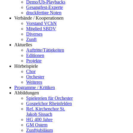
Demo/Üb-Playbacks
Gesangfest-Experte
druckfertige Noten
Verbände / Kooperationen
Vorstand VChN
Mitglied SBDV
Diverses
Zunft
Aktuelles
Auftritte/Tätigkeiten
Editionen
Projekte
Hörbeispiele
Chor
Orchester
Weiteres
Programme / Kritiken
Abbildungen
Spielereien für Orchester
Gospelchor Rheinfelden
Ref. Kirchenchor St.
Jakob Sissach
HG 400 Jahre
GM Ostern
Zunftjubiläum