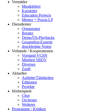
Vermittler
Musiklehrer
Kursleiter
Education Projects
Mentor + Praxis-LP
Dienstleister
Organisator
Berater
Demo/Üb-Playbacks
Gesangfest-Experte
druckfertige Noten
Verbände / Kooperationen
Vorstand VChN
Mitglied SBDV
Diverses
Zunft
Aktuelles
Auftritte/Tätigkeiten
Editionen
Projekte
Hörbeispiele
Chor
Orchester
Weiteres
Programme / Kritiken