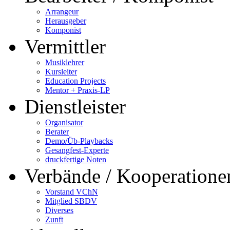
Arrangeur
Herausgeber
Komponist
Vermittler
Musiklehrer
Kursleiter
Education Projects
Mentor + Praxis-LP
Dienstleister
Organisator
Berater
Demo/Üb-Playbacks
Gesangfest-Experte
druckfertige Noten
Verbände / Kooperatione
Vorstand VChN
Mitglied SBDV
Diverses
Zunft