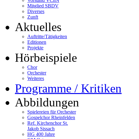
Vorstand VChN
Mitglied SBDV
Diverses
Zunft
Aktuelles
Auftritte/Tätigkeiten
Editionen
Projekte
Hörbeispiele
Chor
Orchester
Weiteres
Programme / Kritiken
Abbildungen
Spielereien für Orchester
Gospelchor Rheinfelden
Ref. Kirchenchor St.
Jakob Sissach
HG 400 Jahre