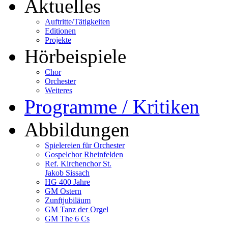
Aktuelles
Auftritte/Tätigkeiten
Editionen
Projekte
Hörbeispiele
Chor
Orchester
Weiteres
Programme / Kritiken
Abbildungen
Spielereien für Orchester
Gospelchor Rheinfelden
Ref. Kirchenchor St.
Jakob Sissach
HG 400 Jahre
GM Ostern
Zunftjubiläum
GM Tanz der Orgel
GM The 6 Cs