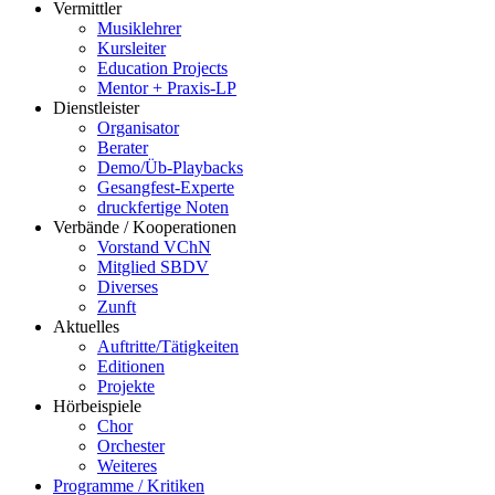
Vermittler
Musiklehrer
Kursleiter
Education Projects
Mentor + Praxis-LP
Dienstleister
Organisator
Berater
Demo/Üb-Playbacks
Gesangfest-Experte
druckfertige Noten
Verbände / Kooperationen
Vorstand VChN
Mitglied SBDV
Diverses
Zunft
Aktuelles
Auftritte/Tätigkeiten
Editionen
Projekte
Hörbeispiele
Chor
Orchester
Weiteres
Programme / Kritiken