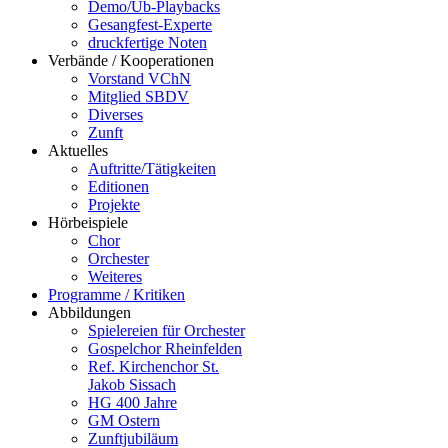
Demo/Üb-Playbacks
Gesangfest-Experte
druckfertige Noten
Verbände / Kooperationen
Vorstand VChN
Mitglied SBDV
Diverses
Zunft
Aktuelles
Auftritte/Tätigkeiten
Editionen
Projekte
Hörbeispiele
Chor
Orchester
Weiteres
Programme / Kritiken
Abbildungen
Spielereien für Orchester
Gospelchor Rheinfelden
Ref. Kirchenchor St.
Jakob Sissach
HG 400 Jahre
GM Ostern
Zunftjubiläum