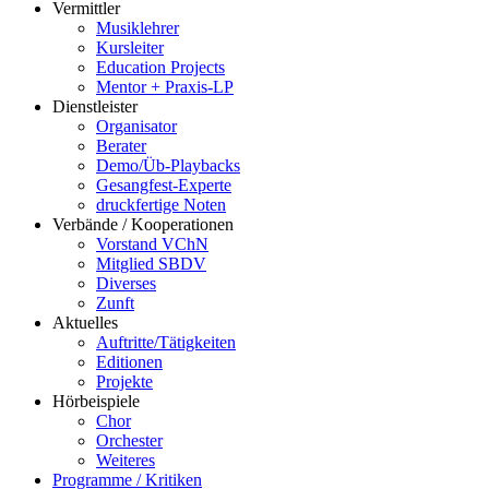
Vermittler
Musiklehrer
Kursleiter
Education Projects
Mentor + Praxis-LP
Dienstleister
Organisator
Berater
Demo/Üb-Playbacks
Gesangfest-Experte
druckfertige Noten
Verbände / Kooperationen
Vorstand VChN
Mitglied SBDV
Diverses
Zunft
Aktuelles
Auftritte/Tätigkeiten
Editionen
Projekte
Hörbeispiele
Chor
Orchester
Weiteres
Programme / Kritiken