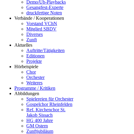
Demo/Üb-Playbacks
Gesangfest-Experte
druckfertige Noten
Verbände / Kooperationen
Vorstand VChN
Mitglied SBDV
Diverses
Zunft
Aktuelles
Auftritte/Tätigkeiten
Editionen
Projekte
Hörbeispiele
Chor
Orchester
Weiteres
Programme / Kritiken
Abbildungen
Spielereien für Orchester
Gospelchor Rheinfelden
Ref. Kirchenchor St.
Jakob Sissach
HG 400 Jahre
GM Ostern
Zunftjubiläum