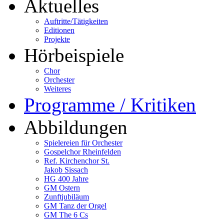
Aktuelles
Auftritte/Tätigkeiten
Editionen
Projekte
Hörbeispiele
Chor
Orchester
Weiteres
Programme / Kritiken
Abbildungen
Spielereien für Orchester
Gospelchor Rheinfelden
Ref. Kirchenchor St.
Jakob Sissach
HG 400 Jahre
GM Ostern
Zunftjubiläum
GM Tanz der Orgel
GM The 6 Cs