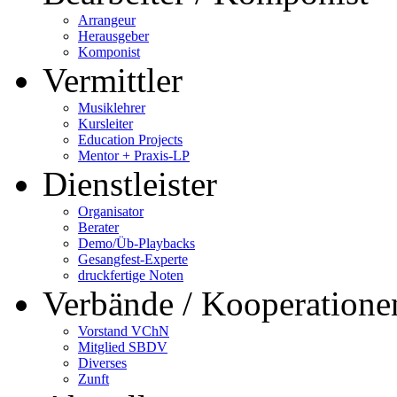
Arrangeur
Herausgeber
Komponist
Vermittler
Musiklehrer
Kursleiter
Education Projects
Mentor + Praxis-LP
Dienstleister
Organisator
Berater
Demo/Üb-Playbacks
Gesangfest-Experte
druckfertige Noten
Verbände / Kooperatione
Vorstand VChN
Mitglied SBDV
Diverses
Zunft