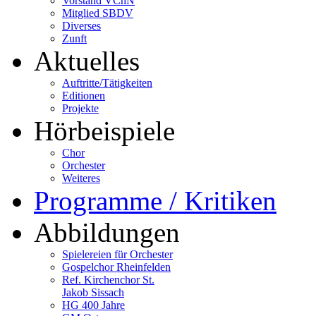
Vorstand VChN
Mitglied SBDV
Diverses
Zunft
Aktuelles
Auftritte/Tätigkeiten
Editionen
Projekte
Hörbeispiele
Chor
Orchester
Weiteres
Programme / Kritiken
Abbildungen
Spielereien für Orchester
Gospelchor Rheinfelden
Ref. Kirchenchor St.
Jakob Sissach
HG 400 Jahre