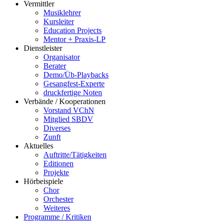
Vermittler
Musiklehrer
Kursleiter
Education Projects
Mentor + Praxis-LP
Dienstleister
Organisator
Berater
Demo/Üb-Playbacks
Gesangfest-Experte
druckfertige Noten
Verbände / Kooperationen
Vorstand VChN
Mitglied SBDV
Diverses
Zunft
Aktuelles
Auftritte/Tätigkeiten
Editionen
Projekte
Hörbeispiele
Chor
Orchester
Weiteres
Programme / Kritiken