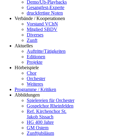
Demo/Üb-Playbacks
Gesangfest-Experte
druckfertige Noten
Verbände / Kooperationen
Vorstand VChN
Mitglied SBDV
Diverses
Zunft
Aktuelles
Auftritte/Tätigkeiten
Editionen
Projekte
Hörbeispiele
Chor
Orchester
Weiteres
Programme / Kritiken
Abbildungen
Spielereien für Orchester
Gospelchor Rheinfelden
Ref. Kirchenchor St.
Jakob Sissach
HG 400 Jahre
GM Ostern
Zunftjubiläum