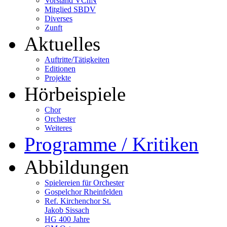
Vorstand VChN
Mitglied SBDV
Diverses
Zunft
Aktuelles
Auftritte/Tätigkeiten
Editionen
Projekte
Hörbeispiele
Chor
Orchester
Weiteres
Programme / Kritiken
Abbildungen
Spielereien für Orchester
Gospelchor Rheinfelden
Ref. Kirchenchor St.
Jakob Sissach
HG 400 Jahre