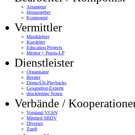
Arrangeur
Herausgeber
Komponist
Vermittler
Musiklehrer
Kursleiter
Education Projects
Mentor + Praxis-LP
Dienstleister
Organisator
Berater
Demo/Üb-Playbacks
Gesangfest-Experte
druckfertige Noten
Verbände / Kooperatione
Vorstand VChN
Mitglied SBDV
Diverses
Zunft