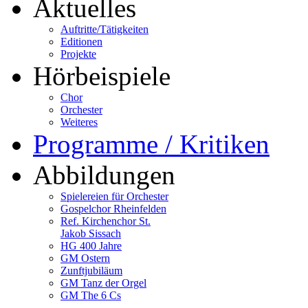
Aktuelles
Auftritte/Tätigkeiten
Editionen
Projekte
Hörbeispiele
Chor
Orchester
Weiteres
Programme / Kritiken
Abbildungen
Spielereien für Orchester
Gospelchor Rheinfelden
Ref. Kirchenchor St.
Jakob Sissach
HG 400 Jahre
GM Ostern
Zunftjubiläum
GM Tanz der Orgel
GM The 6 Cs