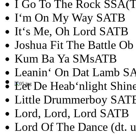
I Go To The Rock SSA(
I‘m On My Way SATB
It‘s Me, Oh Lord SATB
Joshua Fit The Battle Ob
Kum Ba Ya SMsATB
Leanin‘ On Dat Lamb S
Let De Heab‘nlight Shi
Little Drummerboy SAT
Lord, Lord, Lord SATB
Lord Of The Dance (dt. 