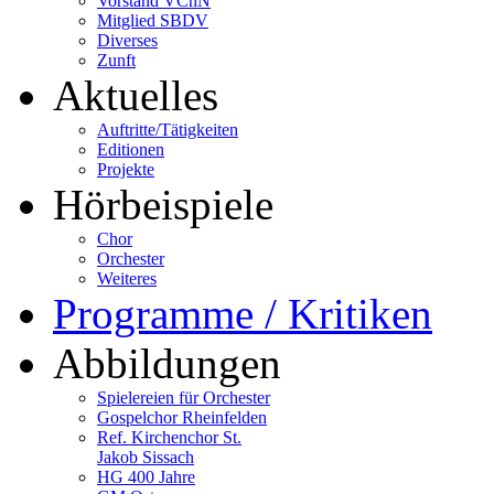
Vorstand VChN
Mitglied SBDV
Diverses
Zunft
Aktuelles
Auftritte/Tätigkeiten
Editionen
Projekte
Hörbeispiele
Chor
Orchester
Weiteres
Programme / Kritiken
Abbildungen
Spielereien für Orchester
Gospelchor Rheinfelden
Ref. Kirchenchor St.
Jakob Sissach
HG 400 Jahre