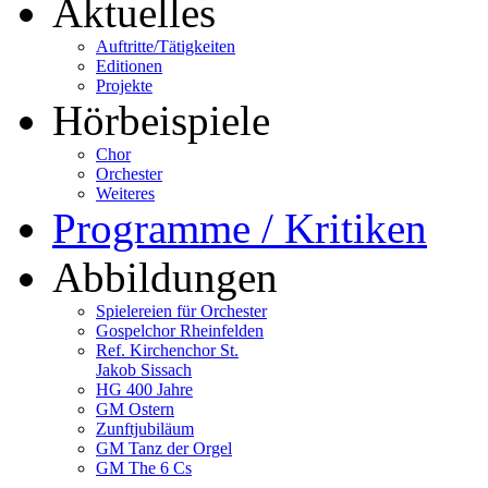
Aktuelles
Auftritte/Tätigkeiten
Editionen
Projekte
Hörbeispiele
Chor
Orchester
Weiteres
Programme / Kritiken
Abbildungen
Spielereien für Orchester
Gospelchor Rheinfelden
Ref. Kirchenchor St.
Jakob Sissach
HG 400 Jahre
GM Ostern
Zunftjubiläum
GM Tanz der Orgel
GM The 6 Cs