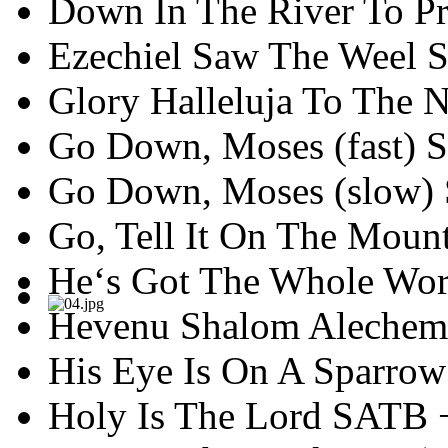
Down In The River To P
Ezechiel Saw The Weel 
Glory Halleluja To The
Go Down, Moses (fast) 
Go Down, Moses (slow) 
Go, Tell It On The Moun
He‘s Got The Whole Wor
Hevenu Shalom Aleche
His Eye Is On A Sparro
Holy Is The Lord SATB 