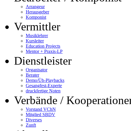
Arrangeur
Herausgeber
Komponist
Vermittler
Musiklehrer
Kursleiter
Education Projects
Mentor + Praxis-LP
Dienstleister
Organisator
Berater
Demo/Üb-Playbacks
Gesangfest-Experte
druckfertige Noten
Verbände / Kooperatione
Vorstand VChN
Mitglied SBDV
Diverses
Zunft